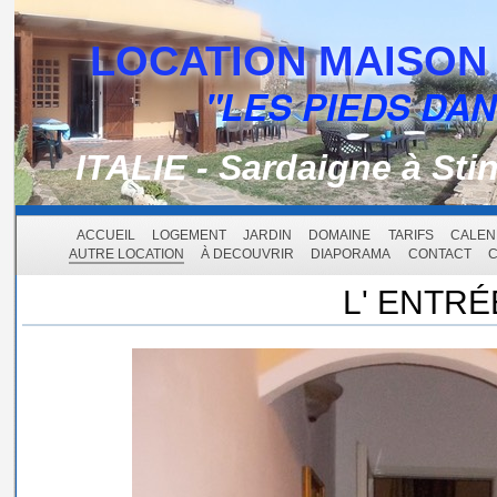
LOCATION MAISON 
"LES PIEDS DAN
ITALIE - Sardaigne à Sti
ACCUEIL
LOGEMENT
JARDIN
DOMAINE
TARIFS
CALEN
AUTRE LOCATION
À DECOUVRIR
DIAPORAMA
CONTACT
C
L' ENTRÉ