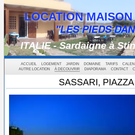
LOCATION MAISON 
"LES PIEDS DAN
ITALIE - Sardaigne à Sti
ACCUEIL
LOGEMENT
JARDIN
DOMAINE
TARIFS
CALEN
AUTRE LOCATION
À DECOUVRIR
DIAPORAMA
CONTACT
C
SASSARI, PIAZZA 